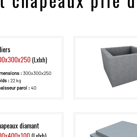
et chapeaux pile d
liers
00x300x250
(Lxlxh)
mensions :
300x300x250
ids :
22 kg
aisseur paroi :
40
hapeaux diamant
00x400x100
(Lxlxh)