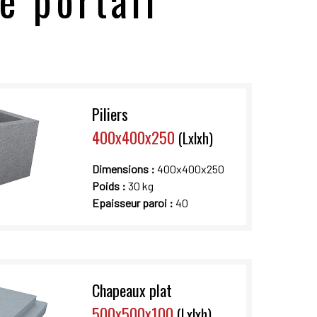
e portail
Piliers
400x400x250
(Lxlxh)
Dimensions :
400x400x250
Poids :
30 kg
Epaisseur paroi :
40
Chapeaux plat
500x500x100
(Lxlxh)