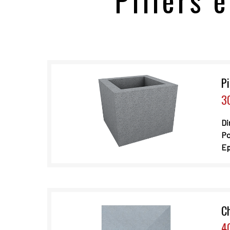
Piliers 
Pi
3
Di
Po
Ep
C
4