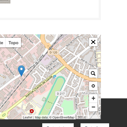
te
Topo
+
−
300 m
Leaflet
| Map data: ©
OpenStreetMap